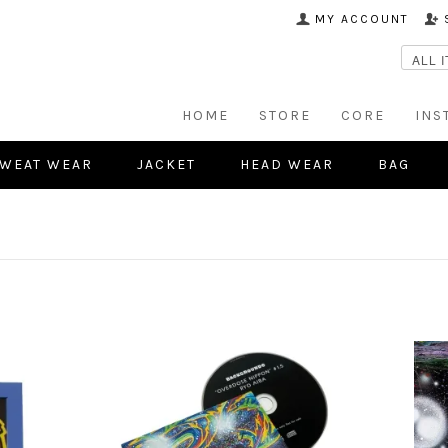
MY ACCOUNT
HOME
STORE
CORE
INS
WEAT WEAR
JACKET
HEAD WEAR
BAG