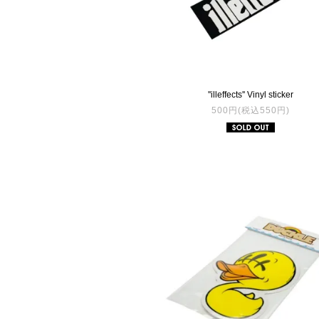
''illeffects'' Vinyl sticker
500円(税込550円)