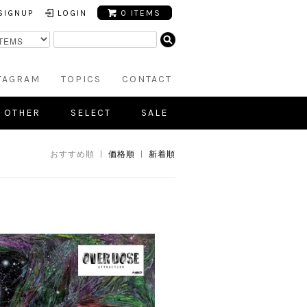
SIGNUP
LOGIN
0 ITEMS
TAGRAM
TOPICS
CONTACT
OTHER
SELECT
SALE
おすすめ順 |
価格順
|
新着順