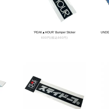
’PEAK▲HOUR’ Bumper Sticker
UNDE
600円(税込660円)