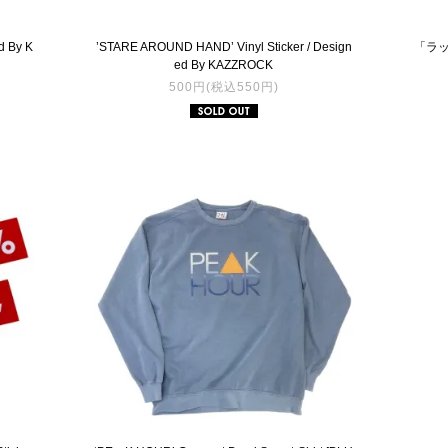
d By K
’STARE AROUND HAND’ Vinyl Sticker / Design
「ラッカ
ed By KAZZROCK
500円(税込550円)