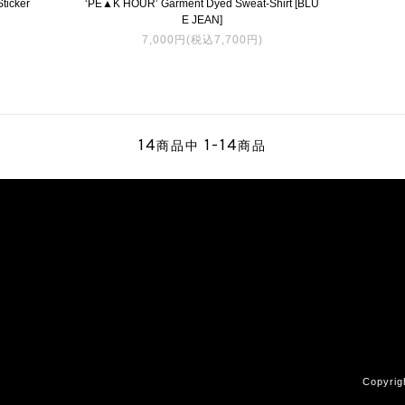
cker
‘PE▲K HOUR’ Garment Dyed Sweat-Shirt [BLU
E JEAN]
7,000円(税込7,700円)
14
1-14
商品中
商品
Copyrig