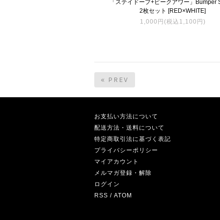
「ステイドープ+ピークアワー」Bumper Sti
2枚セット [RED×WHITE]
1,000円(税込1,100円)
« PREV
お支払い方法について
配送方法・送料について
特定商取引法に基づく表記
プライバシーポリシー
マイアカウント
メルマガ登録・解除
ログイン
RSS
/
ATOM