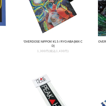
'OVERDOSE NIPPON' #1.5 / RYO AIBA [MIX C
OVER
D]
1,300円(税込1,430円)