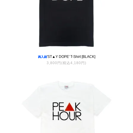
'ST▲Y DOPE' T-Shirt [BLACK]
3,800円(税込4,180円)