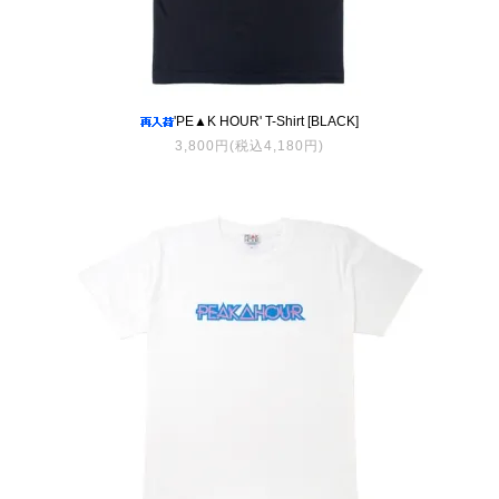
'PE▲K HOUR' T-Shirt [BLACK]
3,800円(税込4,180円)