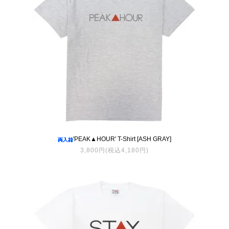
'PEAK▲HOUR' T-Shirt [ASH GRAY]
3,800円(税込4,180円)