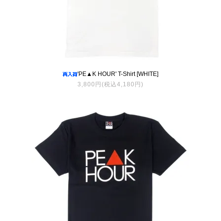
'PE▲K HOUR' T-Shirt [WHITE]
3,800円(税込4,180円)