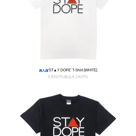
'ST▲Y DOPE' T-Shirt [WHITE]
3,800円(税込4,180円)