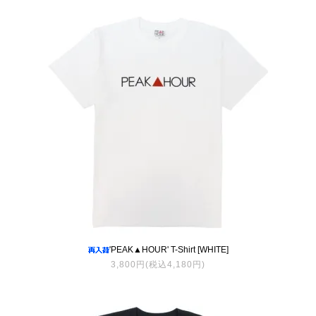
'PEAK▲HOUR' T-Shirt [WHITE]
3,800円(税込4,180円)