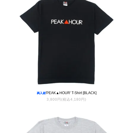
'PEAK▲HOUR' T-Shirt [BLACK]
3,800円(税込4,180円)