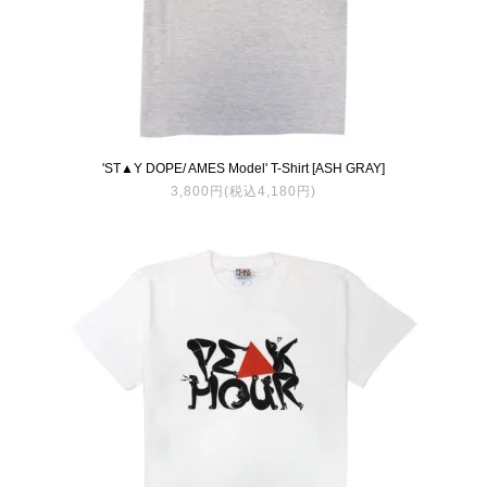
'ST▲Y DOPE/ AMES Model' T-Shirt [ASH GRAY]
3,800円(税込4,180円)