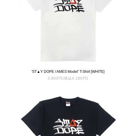
'ST▲Y DOPE / AMES Model' T-Shirt [WHITE]
3,800円(税込4,180円)