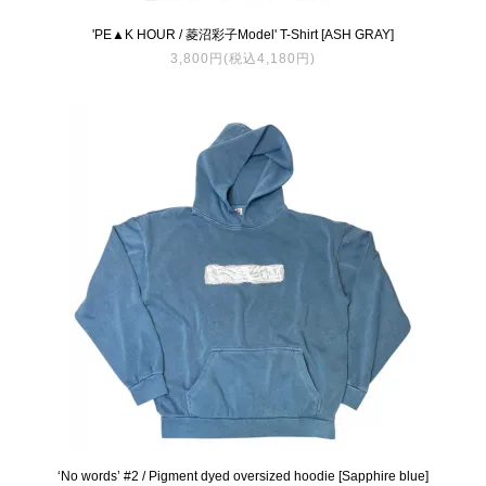
'PE▲K HOUR / 菱沼彩子Model' T-Shirt [ASH GRAY]
3,800円(税込4,180円)
‘No words’ #2 / Pigment dyed oversized hoodie [Sapphire blue]