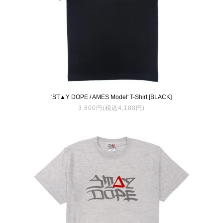
'ST▲Y DOPE / AMES Model' T-Shirt [BLACK]
3,800円(税込4,180円)