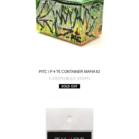
PITC / P￥T€ CONTAINER MAFIA #2
4,500円(税込4,950円)