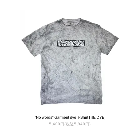
''No words'' Garment dye T-Shirt [TIE DYE]
5,400円(税込5,940円)