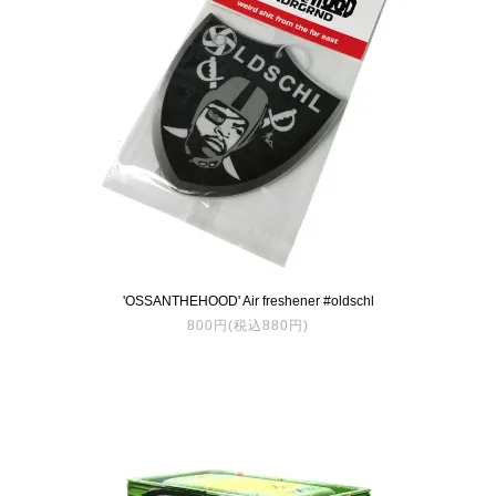
'OSSANTHEHOOD' Air freshener #oldschl
800円(税込880円)