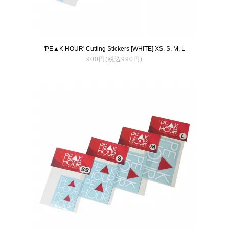
'PE▲K HOUR' Cutting Stickers [WHITE] XS, S, M, L
900円(税込990円)