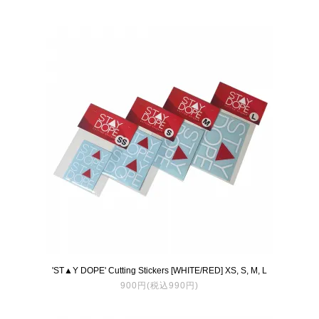
'ST▲Y DOPE' Cutting Stickers [WHITE/RED] XS, S, M, L
900円(税込990円)