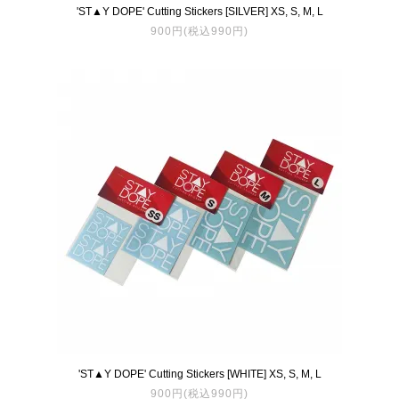
'ST▲Y DOPE' Cutting Stickers [SILVER] XS, S, M, L
900円(税込990円)
'ST▲Y DOPE' Cutting Stickers [WHITE] XS, S, M, L
900円(税込990円)