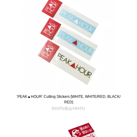
’PEAK▲HOUR’ Cutting Stickers [WHITE, WHITE/RED, BLACK/
RED]
900円(税込990円)