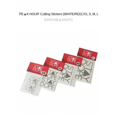
'PE▲K HOUR' Cutting Stickers [WHITE/RED] XS, S, M, L
900円(税込990円)