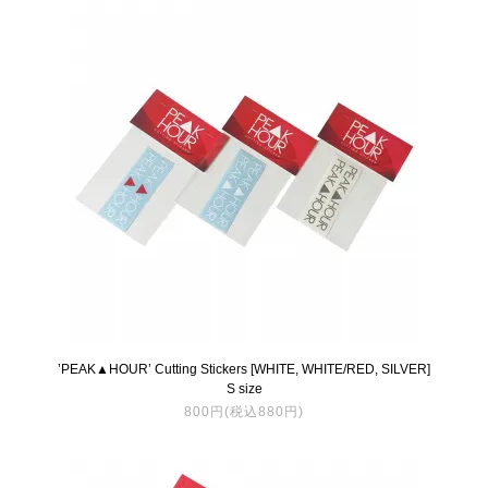
’PEAK▲HOUR’ Cutting Stickers [WHITE, WHITE/RED, SILVER]
S size
800円(税込880円)