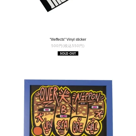
''illeffects'' Vinyl sticker
500円(税込550円)