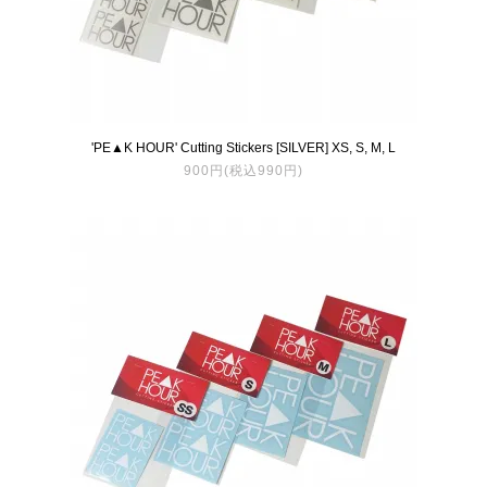
'PE▲K HOUR' Cutting Stickers [SILVER] XS, S, M, L
900円(税込990円)