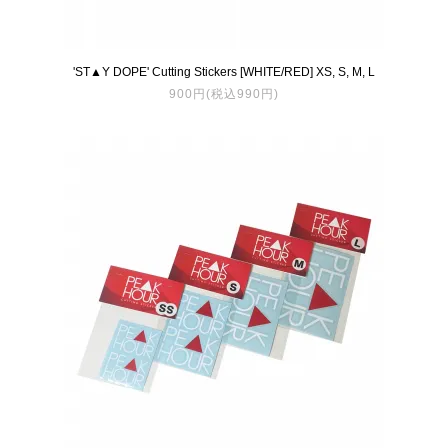
'ST▲Y DOPE' Cutting Stickers [WHITE/RED] XS, S, M, L
900円(税込990円)