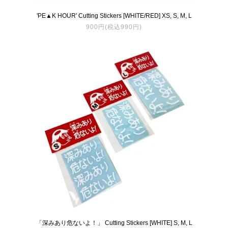
'PE▲K HOUR' Cutting Stickers [WHITE/RED] XS, S, M, L
900円(税込990円)
「深みあり危ないよ！」 Cutting Stickers [WHITE] S, M, L