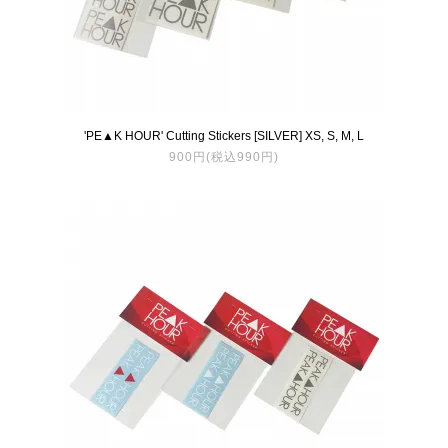
'PE▲K HOUR' Cutting Stickers [SILVER] XS, S, M, L
900円(税込990円)