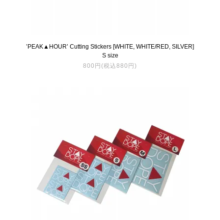
’PEAK▲HOUR’ Cutting Stickers [WHITE, WHITE/RED, SILVER]
S size
800円(税込880円)