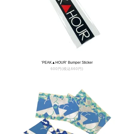
’PEAK▲HOUR’ Bumper Sticker
600円(税込660円)