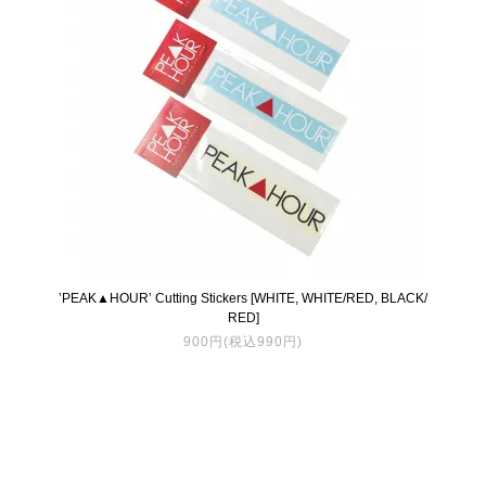
’PEAK▲HOUR’ Cutting Stickers [WHITE, WHITE/RED, BLACK/
RED]
900円(税込990円)