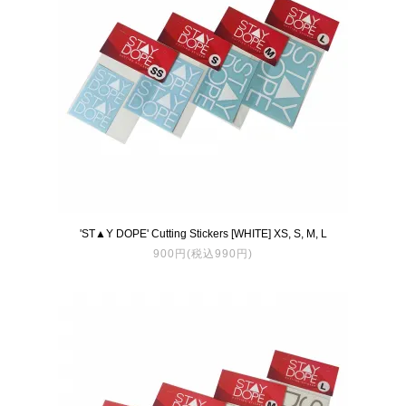
'ST▲Y DOPE' Cutting Stickers [WHITE] XS, S, M, L
900円(税込990円)