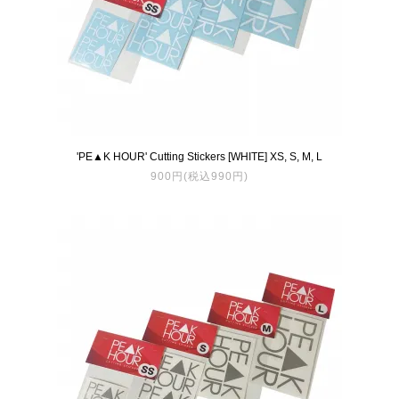
'PE▲K HOUR' Cutting Stickers [WHITE] XS, S, M, L
900円(税込990円)