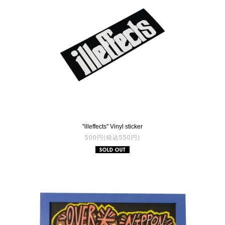
''illeffects'' Vinyl sticker
500円(税込550円)