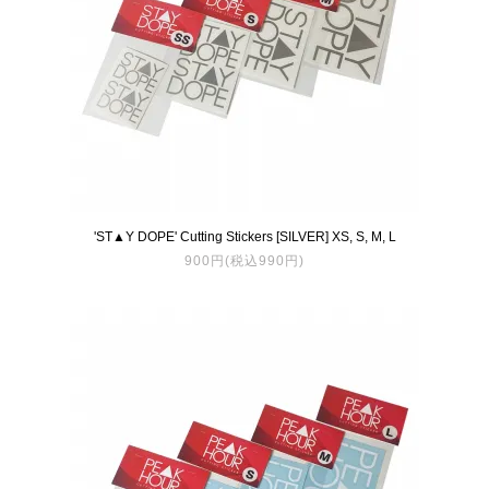
'ST▲Y DOPE' Cutting Stickers [SILVER] XS, S, M, L
900円(税込990円)