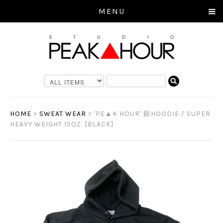
MENU
HOME
>
SWEAT WEAR
> 'PE▲K HOUR' 銀HOODIE / SUPER
HEAVY WEIGHT 15OZ. [BLACK]