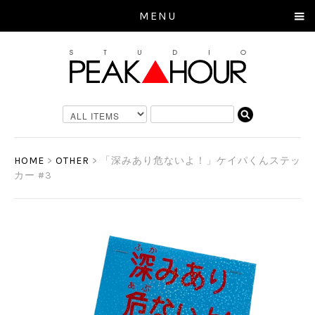
MENU
HOME
>
OTHER
>
「深みあり危ないよ！」ケイパくんステッ
カー #3