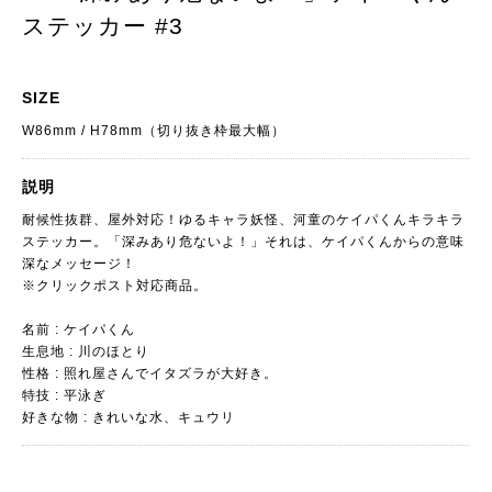
ステッカー #3
SIZE
W86mm / H78mm（切り抜き枠最大幅）
説明
耐候性抜群、屋外対応！ゆるキャラ妖怪、河童のケイパくんキラキラ
ステッカー。「深みあり危ないよ！」それは、ケイパくんからの意味
深なメッセージ！
※クリックポスト対応商品。
名前 : ケイパくん
生息地 : 川のほとり
性格 : 照れ屋さんでイタズラが大好き。
特技 : 平泳ぎ
好きな物 : きれいな水、キュウリ