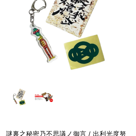
謎裏之秘密乃不思議ノ御言 / 出利光度努