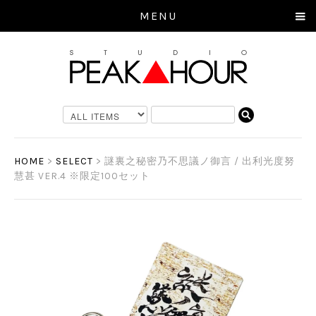
MENU
HOME
>
SELECT
> 謎裏之秘密乃不思議ノ御言 / 出利光度努
慧甚 VER.4 ※限定100セット