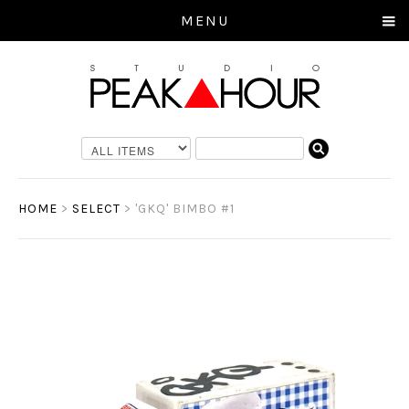
MENU
HOME
>
SELECT
> 'GKQ' BIMBO #1