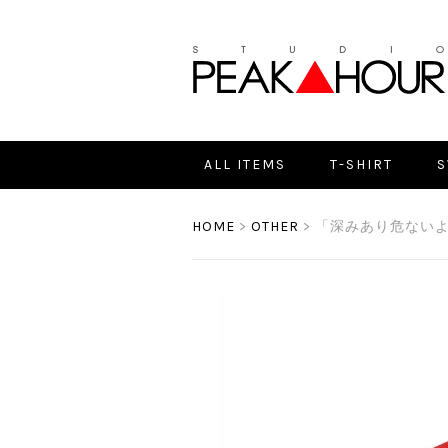
ALL ITEMS
T-SHIRT
S
HOME
>
OTHER
> 「深みあり危ないよ！」 CU