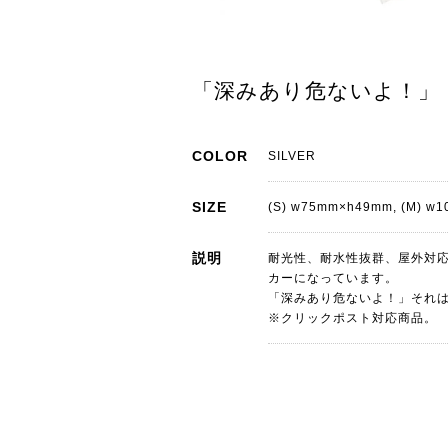
「深みあり危ないよ！」 Cutting
COLOR
SILVER
SIZE
(S) w75mm×h49mm, (M) w
説明
耐光性、耐水性抜群、屋外対
カーになっています。
「深みあり危ないよ！」それ
※クリックポスト対応商品。