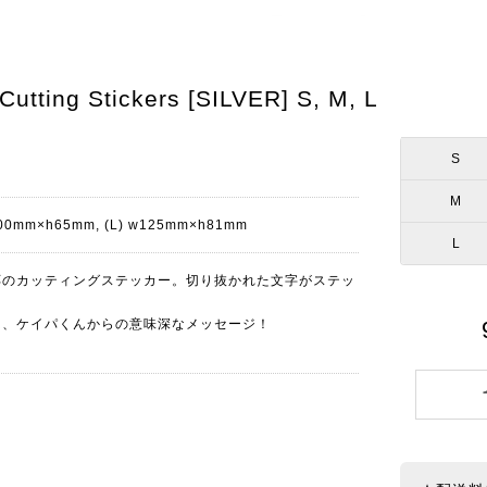
 Stickers [SILVER] S, M, L
S
M
100mm×h65mm, (L) w125mm×h81mm
L
応のカッティングステッカー。切り抜かれた文字がステッ
は、ケイパくんからの意味深なメッセージ！