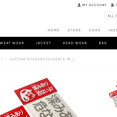
MY ACCOUNT
HOME
STORE
CORE
INS
WEAT WEAR
JACKET
HEAD WEAR
BAG
TTING STICKERS [SILVER] S, M, L