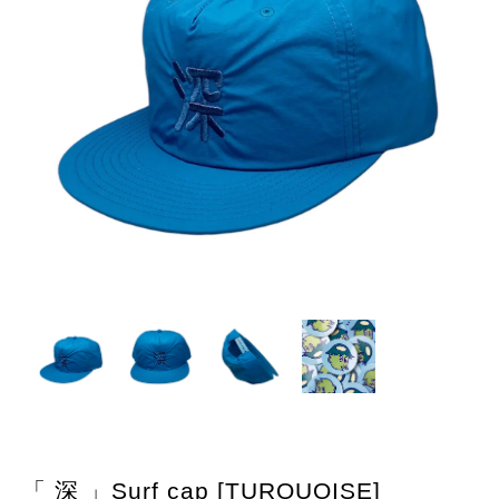
「 深 」Surf cap [TURQUOISE]