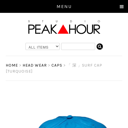
MENU
HOME
>
HEAD WEAR
>
CAPS
> 「 深 」SURF CAP
[TURQUOISE]