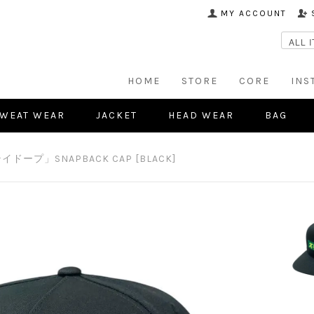
MY ACCOUNT
HOME
STORE
CORE
INS
WEAT WEAR
JACKET
HEAD WEAR
BAG
イドープ」SNAPBACK CAP [BLACK]