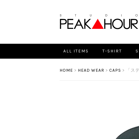
ALL ITEMS
T-SHIRT
S
HOME
>
HEAD WEAR
>
CAPS
> 「ステ