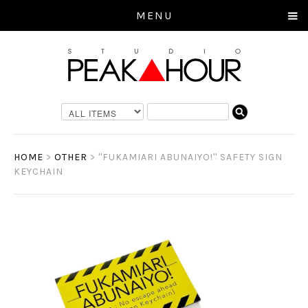
MENU
HOME
>
OTHER
> ''FUKAMIARI ABUNAIYO!'' SAFETY SIGN
KEYCHAIN