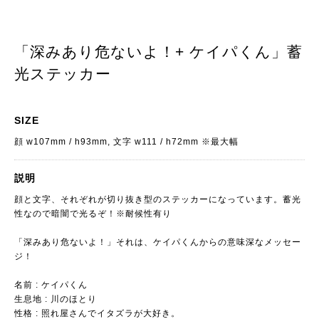
「深みあり危ないよ！+ ケイパくん」蓄
光ステッカー
SIZE
顔 w107mm / h93mm, 文字 w111 / h72mm ※最大幅
説明
顔と文字、それぞれが切り抜き型のステッカーになっています。蓄光
性なので暗闇で光るぞ！※耐候性有り
「深みあり危ないよ！」それは、ケイパくんからの意味深なメッセー
ジ！
名前 : ケイパくん
生息地 : 川のほとり
性格 : 照れ屋さんでイタズラが大好き。