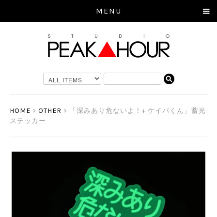
MENU
HOME
>
OTHER
> 「深みあり危ないよ！+ ケイパくん」蓄光
ステッカー