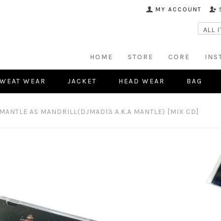
MY ACCOUNT
HOME
STORE
CORE
INS
WEAT WEAR
JACKET
HEAD WEAR
BAG
MANTLE AS MANDRILL(DJMAD13 A.K.A MANTLE) [MIX CD]