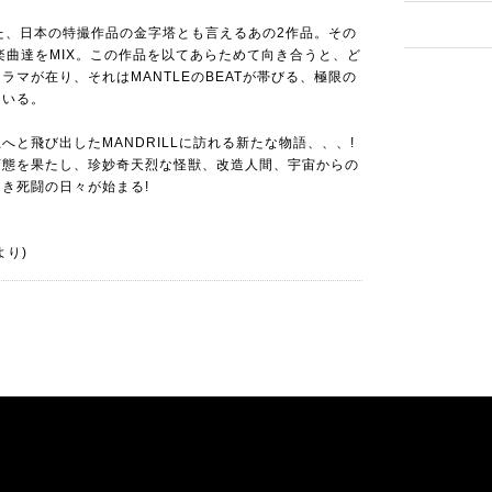
った、日本の特撮作品の金字塔とも言えるあの2作品。その
た楽曲達をMIX。この作品を以てあらためて向き合うと、ど
ラマが在り、それはMANTLEのBEATが帯びる、極限の
ている。
と飛び出したMANDRILLに訪れる新たな物語、、、!
変態を果たし、珍妙奇天烈な怪獣、改造人間、宇宙からの
き死闘の日々が始まる!
より)