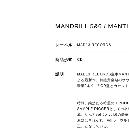
MANDRILL 5&6 / MANTL
レーベル
MAD13 RECORDS
商品形式
CD
説明
MAD13 RECORDS主宰M
よる最新作。特撮黄金期のサウ
豪華2本立て!!CD盤とカセット
特報。純然たる暗黒のHIPHOP
SAMPLE DIGGERとしての名
成。なんとvol.5とvol.
原題はそれぞれ、vol.5「ウル
王」となっている。