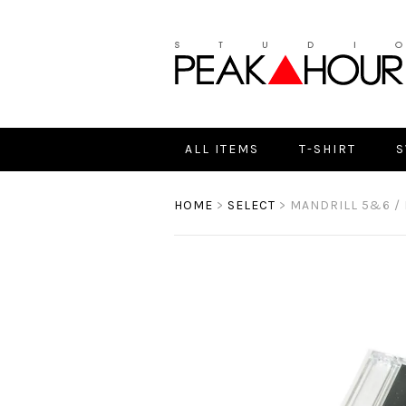
ALL ITEMS
T-SHIRT
S
HOME
>
SELECT
> MANDRILL 5&6 / 