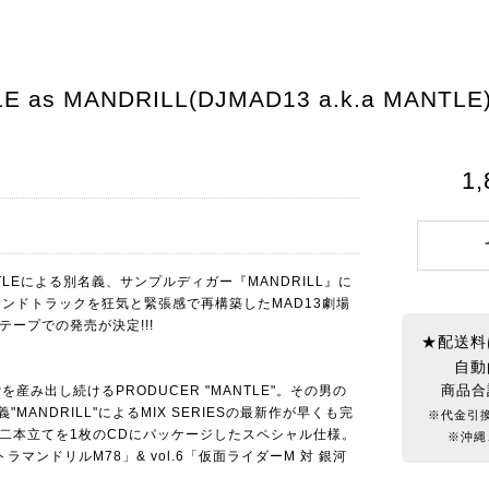
E as MANDRILL(DJMAD13 a.k.a MANTLE)
1
ANTLEによる別名義、サンプルディガー『MANDRILL』に
ンドトラックを狂気と緊張感で再構築したMAD13劇場
テープでの発売が決定!!!
★配送料
自動
を産み出し続けるPRODUCER "MANTLE"。その男の
商品合
義"MANDRILL"によるMIX SERIESの最新作が早くも完
※代金引
6の豪華二本立てを1枚のCDにパッケージしたスペシャル仕様。
※沖縄
トラマンドリルM78」& vol.6「仮面ライダーM 対 銀河