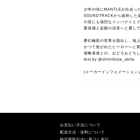
少年の頃にMANTLEが出会
SOUNDTRACKから抜粋し
の音にも強烈なインパクトとド
緊張感と必殺の決意へと通じ
夢幻極彩の世界を脱出し、地上へ
かつて焦がれたヒーローへと
侵略者達との、おどろおどろし
text by @shinributa_akita
(メーカーインフォメーション
お支払い方法について
配送方法・送料について
特定商取引法に基づく表記