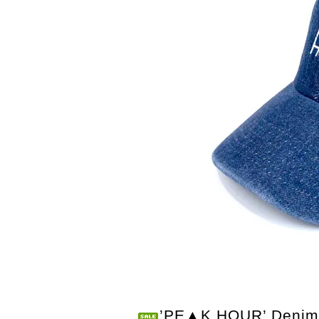
’PE▲K HOUR’ Denim