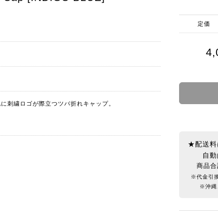
定価
4
地に刺繍ロゴが際立つツバ折れキャップ。
★配送料
自動
商品合
※代金引
※沖縄