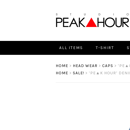
ALL ITEMS
T-SHIRT
S
HOME
>
HEAD WEAR
>
CAPS
>
’PE▲K
HOME
>
SALE!
>
’PE▲K HOUR’ DENI