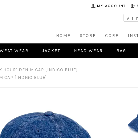
MY ACCOUNT
HOME
STORE
CORE
INS
WEAT WEAR
JACKET
HEAD WEAR
BAG
 HOUR’ DENIM CAP [INDIGO BLUE]
M CAP [INDIGO BLUE]