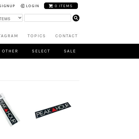
SIGNUP
LOGIN
0 ITEMS
TAGRAM
TOPICS
CONTACT
OTHER
SELECT
SALE