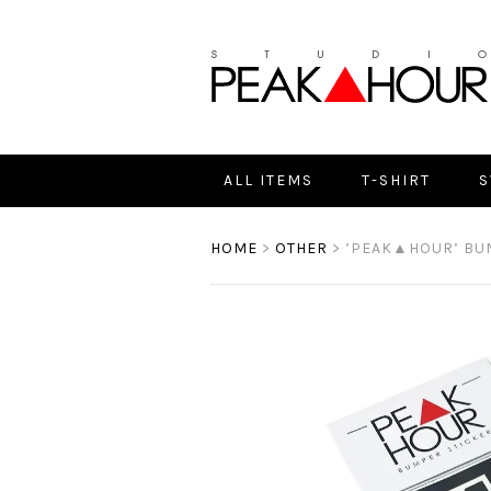
ALL ITEMS
T-SHIRT
S
HOME
>
OTHER
> ’PEAK▲HOUR’ BU