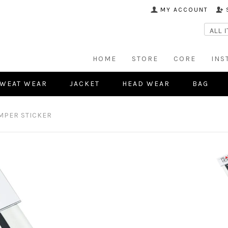
MY ACCOUNT
HOME
STORE
CORE
INS
WEAT WEAR
JACKET
HEAD WEAR
BAG
MPER STICKER