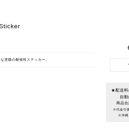
ticker
丈な塗膜の耐候性ステッカー。
★配送料
自動
商品合
※代金引
※沖縄