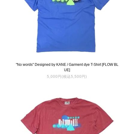
''No words'' Designed by KANE / Garment dye T-Shirt [FLOW BL
UE]
5,000円(税込5,500円)