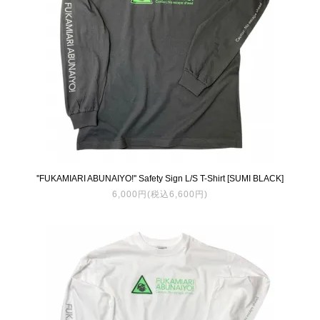
''FUKAMIARI ABUNAIYO!'' Safety Sign L/S T-Shirt [SUMI BLACK]
6,000円(税込6,600円)