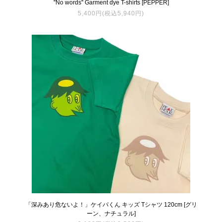
''No words'' Garment dye T-shirts [PEPPER]
5,400円(税込5,940円)
「深みあり危ないよ！」ケイパくん キッズ Tシャツ 120cm [グリ
ーン、ナチュラル]