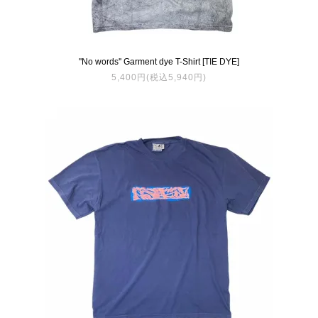
''No words'' Garment dye T-Shirt [TIE DYE]
5,400円(税込5,940円)