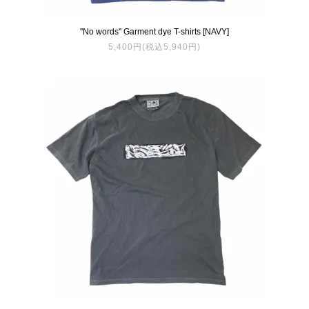
''No words'' Garment dye T-shirts [NAVY]
5,400円(税込5,940円)