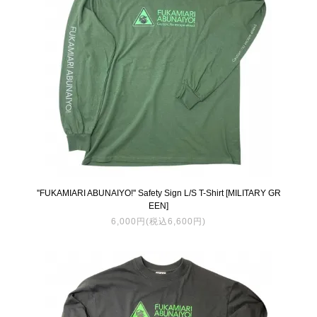
''FUKAMIARI ABUNAIYO!'' Safety Sign L/S T-Shirt [MILITARY GR
EEN]
6,000円(税込6,600円)