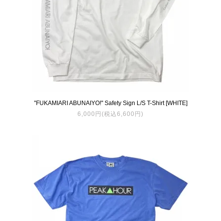
''FUKAMIARI ABUNAIYO!'' Safety Sign L/S T-Shirt [WHITE]
6,000円(税込6,600円)