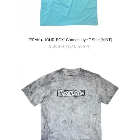
''PEAK▲HOUR-BOX'' Garment dye T-Shirt [MINT]
5,000円(税込5,500円)