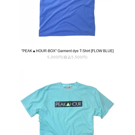
''PEAK▲HOUR-BOX'' Garment dye T-Shirt [FLOW BLUE]
5,000円(税込5,500円)