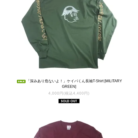
「深みあり危ないよ！」ケイパくん長袖T-Shirt [MILITARY
GREEN]
4,000円(税込4,400円)