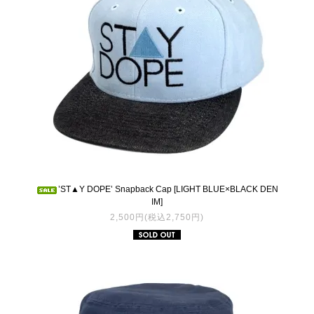
’ST▲Y DOPE’ Snapback Cap [LIGHT BLUE×BLACK DEN
IM]
2,500円(税込2,750円)