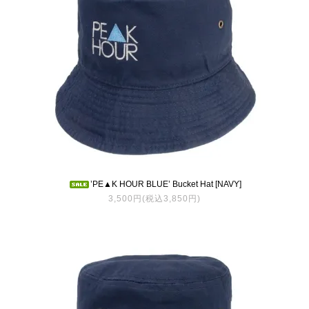
’PE▲K HOUR BLUE’ Bucket Hat [NAVY]
3,500円(税込3,850円)