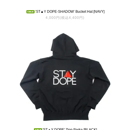
’ST▲Y DOPE-SHADOW’ Bucket Hat [NAVY]
4,000円(税込4,400円)
'ST▲Y DOPE' Zipp Parka [BLACK]