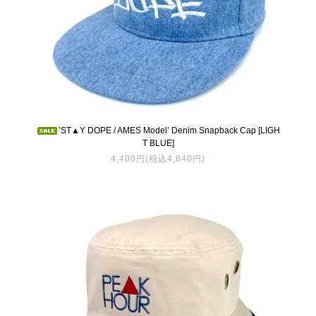
’ST▲Y DOPE / AMES Model’ Denim Snapback Cap [LIGH
T BLUE]
4,400円(税込4,840円)