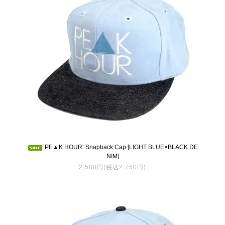
’PE▲K HOUR’ Snapback Cap [LIGHT BLUE×BLACK DE
NIM]
2,500円(税込2,750円)