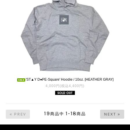
'ST▲Y D●PE-Square' Hoodie / 10oz. [HEATHER GRAY]
4,000円(税込4,400円)
19
1-18
商品中
商品
« PREV
NEXT »