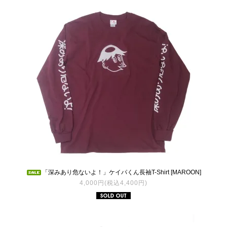
「深みあり危ないよ！」ケイパくん長袖T-Shirt [MAROON]
4,000円(税込4,400円)