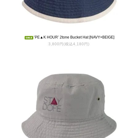
’PE▲K HOUR’ 2tone Bucket Hat [NAVY×BEIGE]
3,800円(税込4,180円)