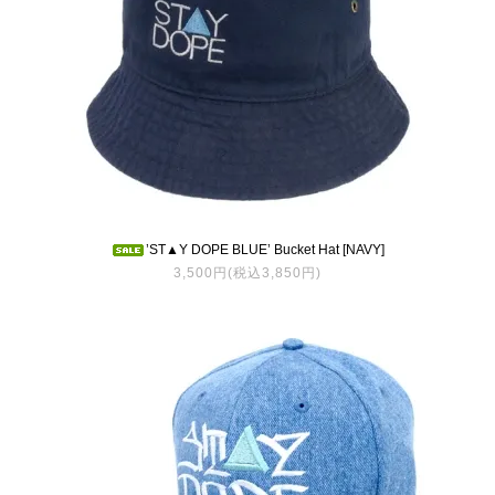
’ST▲Y DOPE BLUE’ Bucket Hat [NAVY]
3,500円(税込3,850円)