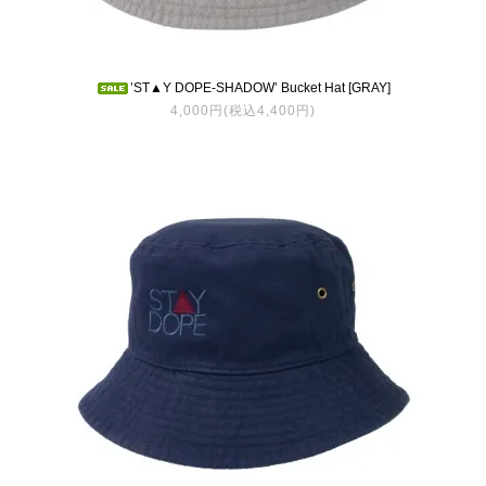
’ST▲Y DOPE-SHADOW’ Bucket Hat [GRAY]
4,000円(税込4,400円)