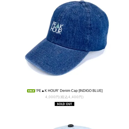
’PE▲K HOUR’ Denim Cap [INDIGO BLUE]
4,000円(税込4,400円)