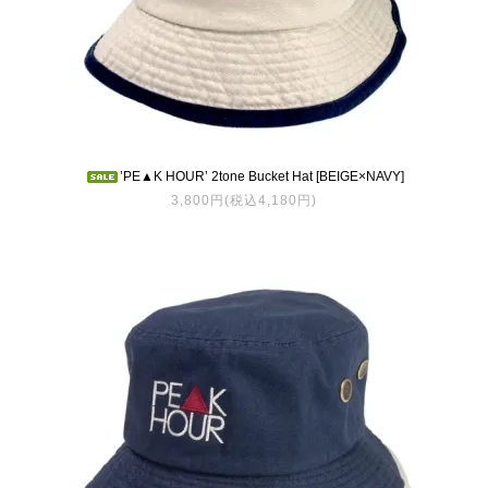
’PE▲K HOUR’ 2tone Bucket Hat [BEIGE×NAVY]
3,800円(税込4,180円)