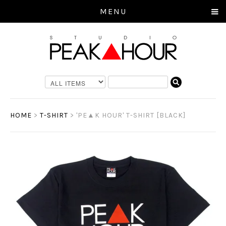
MENU
HOME
>
T-SHIRT
>
'PE▲K HOUR' T-SHIRT [BLACK]